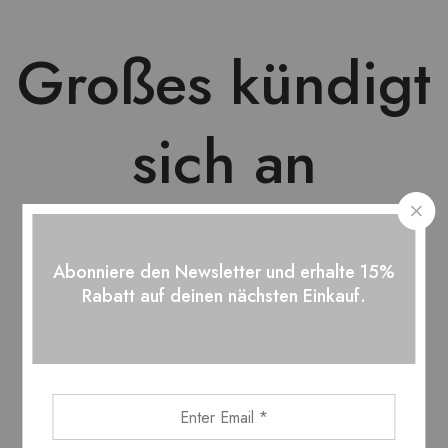
Großes kündigt
sich an
Abonniere den Newsletter und erhalte 15%
Hier bahnt sich etwas Großes an! Unser Shop ist in Arbeit und
Rabatt auf deinen nächsten Einkauf.
wird bald veröffentlicht!