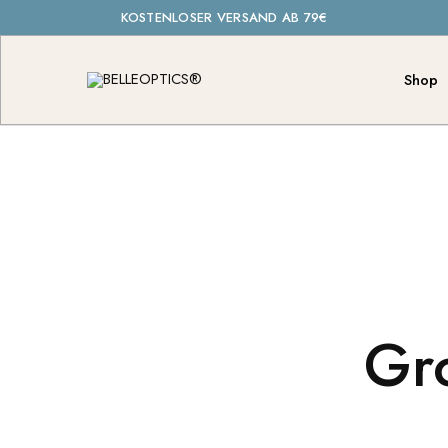
KOSTENLOSER VERSAND AB 79€
Shop
BELLEOPTICS®
See
your
vision
clear
Gro